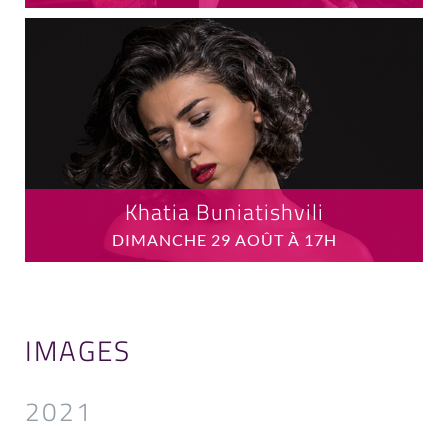
Khatia Buniatishvili
DIMANCHE 29 AOÛT À 17H
IMAGES
2021