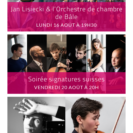
Jan Lisiecki & l’Orchestre de chambre
de Bâle
LUNDI 16 AOÛT À 19H30
Soirée signatures suisses
VENDREDI 20 AOÛT À 20H