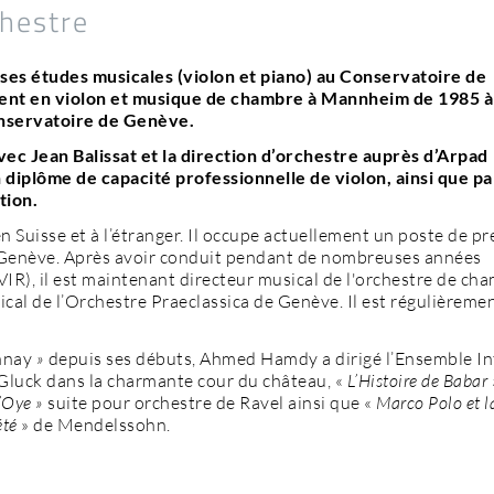
hestre
es études musicales (violon et piano) au Conservatoire de
ent en violon et musique de chambre à Mannheim de 1985 à
Conservatoire de Genève.
avec Jean Balissat et la direction d’orchestre auprès d’Arpad
diplôme de capacité professionnelle de violon, ainsi que pa
tion.
Suisse et à l’étranger. Il occupe actuellement un poste de p
 Genève. Après avoir conduit pendant de nombreuses années
VIR), il est maintenant directeur musical de l'orchestre de ch
al de l’Orchestre Praeclassica de Genève. Il est régulièrement
annay
»
depuis ses débuts, Ahmed Hamdy a dirigé l’Ensemble I
Gluck dans la charmante cour du château, «
L’Histoire de Babar
’Oye »
suite pour orchestre de Ravel ainsi que «
Marco Polo et l
été
» de Mendelssohn.