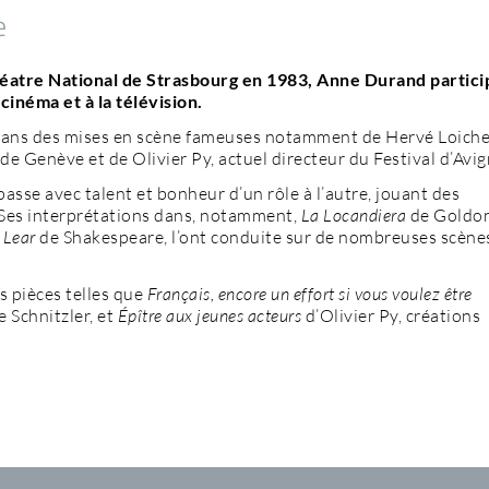
e
héatre National de Strasbourg en 1983, Anne Durand partici
cinéma et à la télévision.
s dans des mises en scène fameuses notamment de Hervé Loich
e Genève et de Olivier Py, actuel directeur du Festival d’Avi
se avec talent et bonheur d’un rôle à l’autre, jouant des
Ses interprétations dans, notamment,
La Locandiera
de Goldon
 Lear
de Shakespeare, l’ont conduite sur de nombreuses scène
rs pièces telles que
Français, encore un effort si vous voulez être
 Schnitzler, et
Épître aux jeunes acteurs
d’Olivier Py, créations