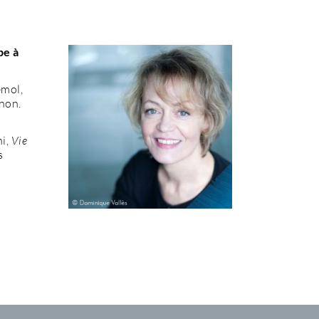
pe à
emol,
gnon.
i,
Vie
s