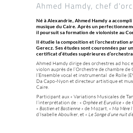
Ahmed Hamdy, chef d'orc
Né à Alexandrie, Ahmed Hamdy a accompli s
musique du Caire. Après un perfectionnem
il poursuit sa formation de violoniste au 
Il étudie la composition et l’orchestration 
Gerecz. Ses études sont couronnées par un 
certificat d’études supérieures d’orchestra
Ahmed Hamdy dirige des orchestres ad hoc en 
violon auprès de l’Orchestre de chambre de
l’Ensemble vocal et instrumental de Rolle (E
Da Capo-Nyon et directeur artistique et music
Caire.
Participant aux « Variations Musicales de T
l’interprétation de : «
Orphée et Eurydice »
de 
«
Bastien et Bastienne »
de Mozart, «
Ma Mère l
d’Isabelle Aboulker, et
« Le Songe d’une nuit d’