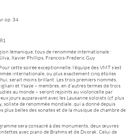
ur op. 34
 81
 région lémanique, tous de renommée internationale :
lva, Xavier Phillips, Francois-Frederic Guy
. Pour cette soirée exceptionnelle, l’équipe des VMT s’est
nommée internationale, ou plus exactement cinq étoiles
’hui, serait moins brillant. Les trois premiers nommés,
liani et Ysaÿe – membres, en d’autres termes de trois
audies au monde – seront rejoints au violoncelle par
eux jours auparavant avec les Lausanne soloists (cf. plus
uy, soliste de renommée mondiale, qui a donné depuis
es plus belles des sonates et de la musique de chambre de
programme sera consacré à des monuments, deux œuvres
quintettes avec piano de Brahms et de Dvorak. Celui de