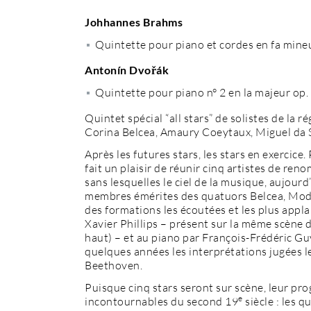
Johhannes Brahms
Quintette pour piano et cordes en fa mine
Antonín Dvořák
Quintette pour piano n° 2 en la majeur op.
Quintet spécial “all stars” de solistes de la
Corina Belcea, Amaury Coeytaux, Miguel da Si
Après les futures stars, les stars en exercice
fait un plaisir de réunir cinq artistes de re
sans lesquelles le ciel de la musique, aujourd
membres émérites des quatuors Belcea, Modig
des formations les écoutées et les plus appl
Xavier Phillips – présent sur la même scène d
haut) – et au piano par François-Frédéric G
quelques années les interprétations jugées l
Beethoven.
Puisque cinq stars seront sur scène, leur 
e
incontournables du second 19
siècle : les 