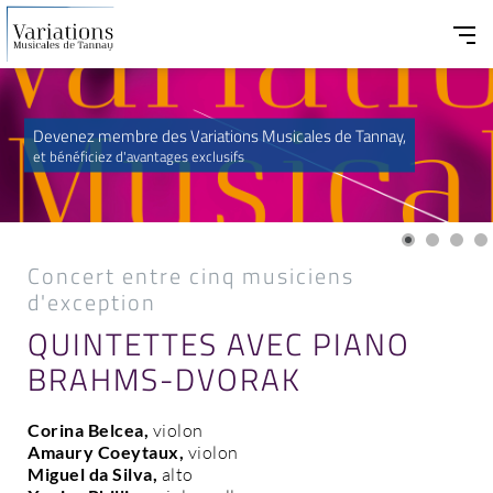
Devenez membre des Variations Musicales de Tannay,
et bénéficiez d'avantages exclusifs
Concert entre cinq musiciens
d'exception
QUINTETTES AVEC PIANO
BRAHMS-DVORAK
Corina Belcea,
violon
Amaury Coeytaux,
violon
Miguel da Silva,
alto