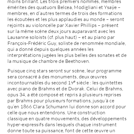
moins brillant. Les trois premiers nommés, membres
émérites des quatuors Belcea, Modigliani et Ysaÿe –
membres, en d’autres termes de trois des formations
les écoutées et les plus applaudies au monde – seront
rejoints au violoncelle par Xavier Phillips – présent
sur la même scène deux jours auparavant avec les
Lausanne soloists (cf. plus haut) – et au piano par
François-Frédéric Guy, soliste de renommée mondiale,
qui a donné depuis quelques années les
interprétations jugées les plus belles des sonates et de
la musique de chambre de Beethoven.
Puisque cinq stars seront sur scène, leur programme
sera consacré à des monuments, deux œuvres
e
incontournables du second 19
siècle : les quintettes
avec piano de Brahms et de Dvorak. Celui de Brahms,
opus 34, a été composé et repris à plusieurs reprises
par Brahms pour plusieurs formations, jusqu’à ce
qu’en 1866 Clara Schumann lui donne son accord pour
celle que nous entendrons. Une construction
classique en quatre mouvements, des développements
hyper-expressifs dans lesquels chaque instrument
donne toute sa puissance, font de cette œuvre un